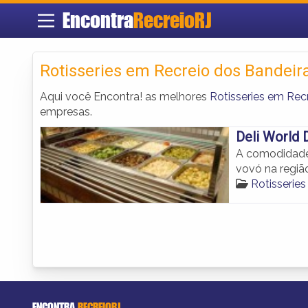
Encontra
RecreioRJ
Rotisseries em Recreio dos Bandeir
Aqui você Encontra! as melhores
Rotisseries em Rec
empresas.
Deli World 
A comodidade
vovó na regiã
Rotisserie
ENCONTRA
RECREIORJ