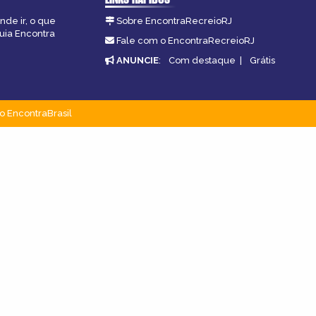
nde ir, o que
Sobre EncontraRecreioRJ
guia Encontra
Fale com o EncontraRecreioRJ
ANUNCIE
:
Com destaque
|
Grátis
o EncontraBrasil