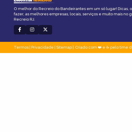
O melhor do Recreio do Bandeirantes em um só lugar! Dicas, o
fazer, as melhores empresas, locais, serviços e muito mais no 
Recreio RJ.
Termos
|
Privacidade
|
Sitemap
Criado com ❤️ e ☕ pelo time d