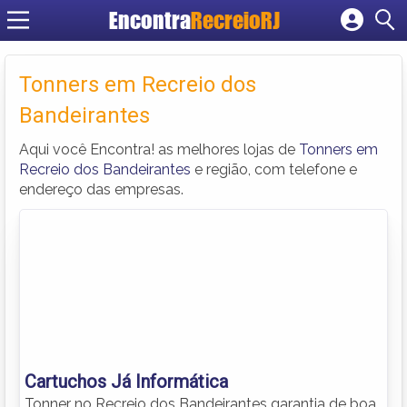
Encontra
RecreioRJ
Cadastrar empresa
Fazer login
Tonners em Recreio dos
Criar conta
Bandeirantes
Aqui você Encontra! as melhores lojas de
Tonners em
Recreio dos Bandeirantes
e região, com telefone e
endereço das empresas.
Cartuchos Já Informática
Tonner no Recreio dos Bandeirantes garantia de boa