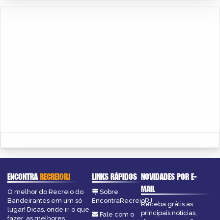
ENCONTRA
RECREIORJ
LINKS RÁPIDOS
NOVIDADES POR E-
MAIL
O melhor do Recreio do
Sobre
Bandeirantes em um só
EncontraRecreioRJ
Receba grátis as
lugar! Dicas, onde ir, o que
principais notícias,
Fale com o
fazer, as melhores