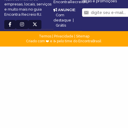
dicas e promoções
EncontraRecreioRJ
empresas, locais, serviços
e muito mais no guia
ANUNCIE
:
Encontra Recreio RJ.
Com
destaque
|
Grátis
Termos
|
Privacidade
|
Sitemap
Criado com ❤️ e ☕ pelo time do EncontraBrasil