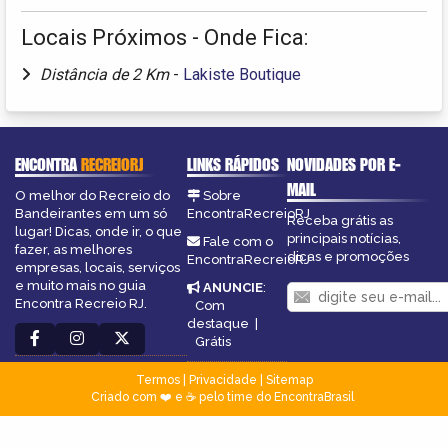
Locais Próximos - Onde Fica:
Distância de 2 Km
-
Lakiste Boutique
ENCONTRA
RECREIORJ
LINKS RÁPIDOS
NOVIDADES POR E-
MAIL
O melhor do Recreio do
Sobre
Bandeirantes em um só
EncontraRecreioRJ
Receba grátis as
lugar! Dicas, onde ir, o que
principais notícias,
Fale com o
fazer, as melhores
dicas e promoções
EncontraRecreioRJ
empresas, locais, serviços
e muito mais no guia
ANUNCIE
:
Encontra Recreio RJ.
Com
destaque
|
Grátis
Termos
|
Privacidade
|
Sitemap
Criado com ❤️ e ☕ pelo time do EncontraBrasil