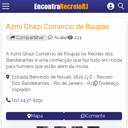
Encontra
RecreioRJ
Cadastrar empresa
Fazer login
Azmi Ghazi Comercio de Roupas
Criar conta
Compartilhar
Avalie!
224
A Azmi Ghazi Comercio de Roupas no Recreio dos
Bandeirantes é uma confecção que faz tudo em moda
para homens que estão além da moda.
Estrada Benvindo de Novais, 1825 Lj E - Recreio
Dos Bandeirantes - Rio de Janeiro - RJ
Endereço
copiado!
(21) 2437-5291
Mapa
Comente