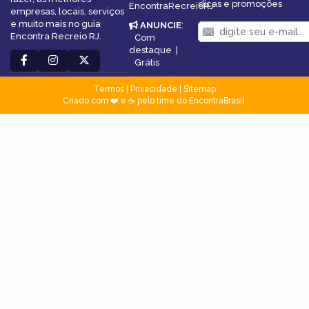
dicas e promoções
EncontraRecreioRJ
empresas, locais, serviços
e muito mais no guia
ANUNCIE
:
Encontra Recreio RJ.
Com
destaque
|
Grátis
Termos
|
Privacidade
|
Sitemap
Criado com ❤️ e ☕ pelo time do EncontraBrasil