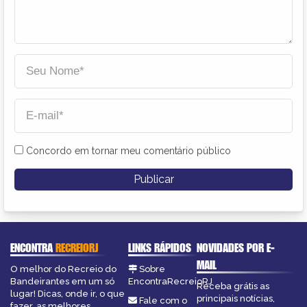
Concordo em tornar meu comentário público
ENCONTRA
RECREIORJ
LINKS RÁPIDOS
NOVIDADES POR E-
MAIL
O melhor do Recreio do
Sobre
Bandeirantes em um só
EncontraRecreioRJ
Receba grátis as
lugar! Dicas, onde ir, o que
principais notícias,
Fale com o
fazer, as melhores