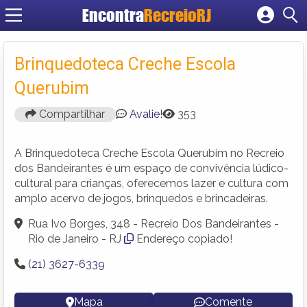
Encontra
RecreioRJ
Cadastrar empresa
Fazer login
Brinquedoteca Creche Escola
Criar conta
Querubim
Compartilhar
Avalie!
353
A Brinquedoteca Creche Escola Querubim no Recreio
dos Bandeirantes é um espaço de convivência lúdico-
cultural para crianças, oferecemos lazer e cultura com
amplo acervo de jogos, brinquedos e brincadeiras.
Rua Ivo Borges, 348 - Recreio Dos Bandeirantes -
Rio de Janeiro - RJ
Endereço copiado!
(21) 3627-6339
Mapa
Comente