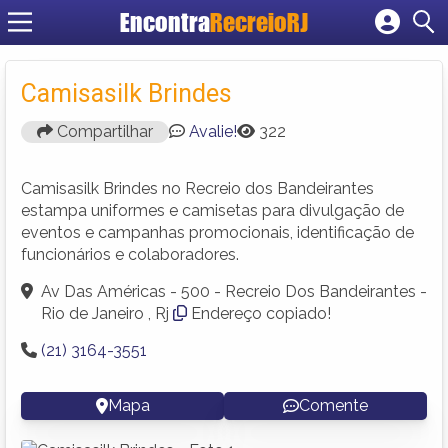
Encontra
RecreioRJ
Cadastrar empresa
Fazer login
Camisasilk Brindes
Criar conta
Compartilhar
Avalie!
322
Camisasilk Brindes no Recreio dos Bandeirantes
estampa uniformes e camisetas para divulgação de
eventos e campanhas promocionais, identificação de
funcionários e colaboradores.
Av Das Américas - 500 - Recreio Dos Bandeirantes -
Rio de Janeiro , Rj
Endereço copiado!
(21) 3164-3551
Mapa
Comente