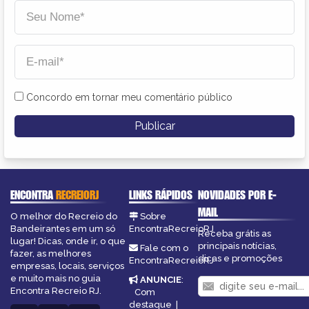
Concordo em tornar meu comentário público
ENCONTRA
RECREIORJ
LINKS RÁPIDOS
NOVIDADES POR E-
MAIL
O melhor do Recreio do
Sobre
Bandeirantes em um só
EncontraRecreioRJ
Receba grátis as
lugar! Dicas, onde ir, o que
principais notícias,
Fale com o
fazer, as melhores
dicas e promoções
EncontraRecreioRJ
empresas, locais, serviços
e muito mais no guia
ANUNCIE
:
Encontra Recreio RJ.
Com
destaque
|