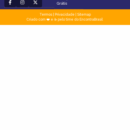
Grátis
Termos
|
Privacidade
|
Sitemap
Criado com ❤️ e ☕ pelo time do EncontraBrasil