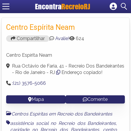
Encontra
RecreioRJ
Cadastrar empresa
Fazer login
Centro Espírita Neam
Criar conta
Compartilhar
Avalie!
624
Centro Espírita Neam
Rua Octávio de Faria, 41 - Recreio Dos Bandeirantes
- Rio de Janeiro - RJ
Endereço copiado!
:(21) 3576-5066
Mapa
Comente
Centros Espíritas em Recreio dos Bandeirantes
assistência social no Recreio dos Bandeirantes
,
caridade no Recreio dos Bandeirantes
,
centro