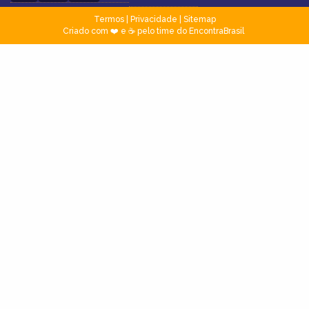
Termos
|
Privacidade
|
Sitemap
Criado com ❤️ e ☕ pelo time do EncontraBrasil