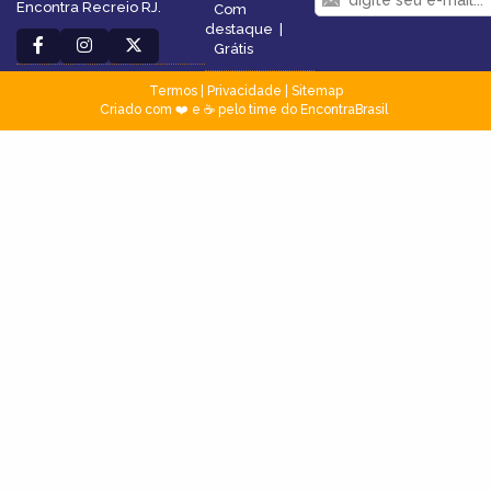
Encontra Recreio RJ.
Com
destaque
|
Grátis
Termos
|
Privacidade
|
Sitemap
Criado com ❤️ e ☕ pelo time do EncontraBrasil