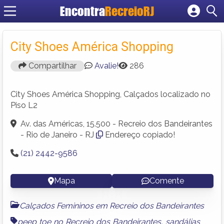
Encontra
RecreioRJ
Cadastrar empresa
Fazer login
City Shoes América Shopping
Criar conta
Compartilhar
Avalie!
286
City Shoes América Shopping, Calçados localizado no
Piso L2
Av. das Américas, 15.500 - Recreio dos Bandeirantes
- Rio de Janeiro - RJ
Endereço copiado!
(21) 2442-9586
Mapa
Comente
Calçados Femininos em Recreio dos Bandeirantes
peep toe no Recreio dos Bandeirantes
,
sandálias