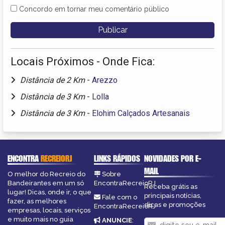
Concordo em tornar meu comentário público
Locais Próximos - Onde Fica:
Distância de 2 Km
-
Arezzo
Distância de 3 Km
-
Lolla
Distância de 3 Km
-
Elohim Calçados Artesanais
ENCONTRA
RECREIORJ
LINKS RÁPIDOS
NOVIDADES POR E-
MAIL
O melhor do Recreio do
Sobre
Bandeirantes em um só
EncontraRecreioRJ
Receba grátis as
lugar! Dicas, onde ir, o que
principais notícias,
Fale com o
fazer, as melhores
dicas e promoções
EncontraRecreioRJ
empresas, locais, serviços
e muito mais no guia
ANUNCIE
: