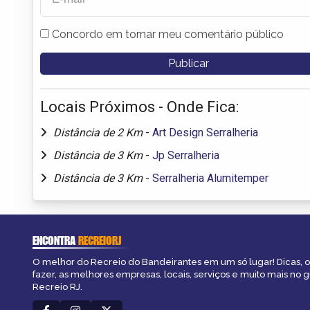
Concordo em tornar meu comentário público
Locais Próximos - Onde Fica:
Distância de 2 Km
-
Art Design Serralheria
Distância de 3 Km
-
Jp Serralheria
Distância de 3 Km
-
Serralheria Alumitemper
ENCONTRA
RECREIORJ
O melhor do Recreio do Bandeirantes em um só lugar! Dicas, o
fazer, as melhores empresas, locais, serviços e muito mais no 
Recreio RJ.