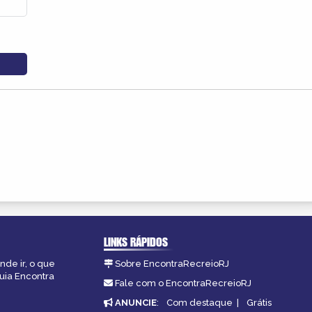
LINKS RÁPIDOS
nde ir, o que
Sobre EncontraRecreioRJ
guia Encontra
Fale com o EncontraRecreioRJ
ANUNCIE
:
Com destaque
|
Grátis