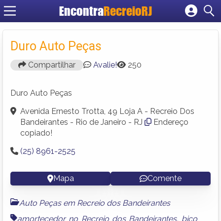
Encontra
RecreioRJ
Cadastrar empresa
Fazer login
Duro Auto Peças
Criar conta
Compartilhar
Avalie!
250
Duro Auto Peças
Avenida Ernesto Trotta, 49 Loja A - Recreio Dos
Bandeirantes - Rio de Janeiro - RJ
Endereço
copiado!
(25) 8961-2525
Mapa
Comente
Auto Peças em Recreio dos Bandeirantes
amortecedor no Recreio dos Bandeirantes
,
bico