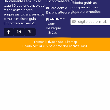
Bandeirantes em um só
EncontraRecreioRJ
Receba grátis as
lugar! Dicas, onde ir, o que
principais notícias,
Fale com o
fazer, as melhores
dicas e promoções
EncontraRecreioRJ
empresas, locais, serviços
e muito mais no guia
ANUNCIE
:
Encontra Recreio RJ.
Com
destaque
|
Grátis
Termos
|
Privacidade
|
Sitemap
Criado com ❤️ e ☕ pelo time do EncontraBrasil