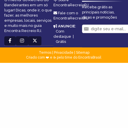
Bandeirantes em um só
EncontraRecreioRJ
Receba grátis as
lugar! Dicas, onde ir, o que
principais notícias,
Fale com o
fazer, as melhores
dicas e promoções
EncontraRecreioRJ
empresas, locais, serviços
e muito mais no guia
ANUNCIE
:
Encontra Recreio RJ.
Com
destaque
|
Grátis
Termos
|
Privacidade
|
Sitemap
Criado com ❤️ e ☕ pelo time do EncontraBrasil