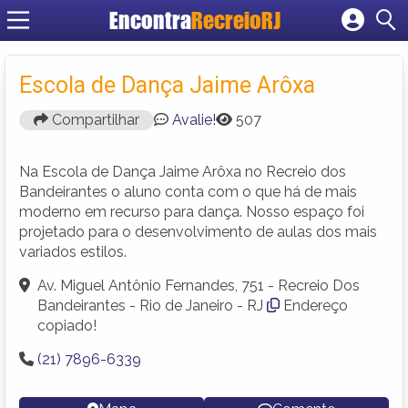
Encontra
RecreioRJ
Cadastrar empresa
Fazer login
Escola de Dança Jaime Arôxa
Criar conta
Compartilhar
Avalie!
507
Na Escola de Dança Jaime Arôxa no Recreio dos
Bandeirantes o aluno conta com o que há de mais
moderno em recurso para dança. Nosso espaço foi
projetado para o desenvolvimento de aulas dos mais
variados estilos.
Av. Miguel Antônio Fernandes, 751 - Recreio Dos
Bandeirantes - Rio de Janeiro - RJ
Endereço
copiado!
(21) 7896-6339