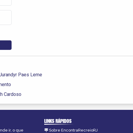
. Jurandyr Paes Leme
mento
th Cardoso
LINKS RÁPIDOS
nde ir, o que
Sobre EncontraRecreioRJ