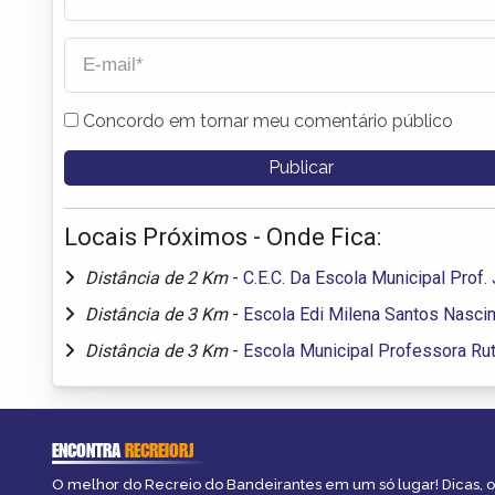
Concordo em tornar meu comentário público
Locais Próximos - Onde Fica:
Distância de 2 Km
-
C.E.C. Da Escola Municipal Prof
Distância de 3 Km
-
Escola Edi Milena Santos Nasci
Distância de 3 Km
-
Escola Municipal Professora Ru
ENCONTRA
RECREIORJ
O melhor do Recreio do Bandeirantes em um só lugar! Dicas, o