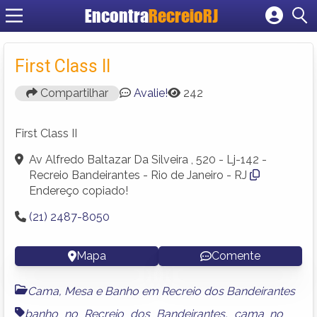
Encontra
RecreioRJ
Cadastrar empresa
Fazer login
First Class II
Criar conta
Compartilhar
Avalie!
242
First Class II
Av Alfredo Baltazar Da Silveira , 520 - Lj-142 -
Recreio Bandeirantes - Rio de Janeiro - RJ
Endereço copiado!
(21) 2487-8050
Mapa
Comente
Cama, Mesa e Banho em Recreio dos Bandeirantes
banho no Recreio dos Bandeirantes
,
cama no