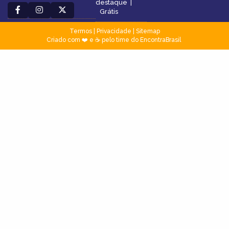
destaque
|
Grátis
Termos
|
Privacidade
|
Sitemap
Criado com ❤️ e ☕ pelo time do EncontraBrasil