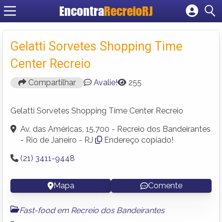
Encontra
RecreioRJ
Cadastrar empresa
Fazer login
Gelatti Sorvetes Shopping Time
Criar conta
Center Recreio
Compartilhar
Avalie!
255
Gelatti Sorvetes Shopping Time Center Recreio
Av. das Américas, 15.700 - Recreio dos Bandeirantes
- Rio de Janeiro - RJ
Endereço copiado!
(21) 3411-9448
Mapa
Comente
Fast-food em Recreio dos Bandeirantes