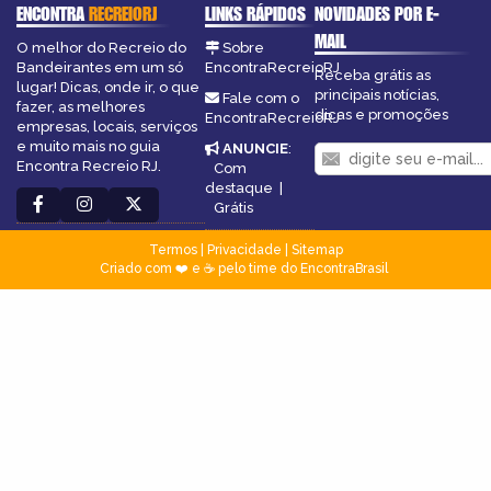
ENCONTRA
RECREIORJ
LINKS RÁPIDOS
NOVIDADES POR E-
MAIL
O melhor do Recreio do
Sobre
Bandeirantes em um só
EncontraRecreioRJ
Receba grátis as
lugar! Dicas, onde ir, o que
principais notícias,
Fale com o
fazer, as melhores
dicas e promoções
EncontraRecreioRJ
empresas, locais, serviços
e muito mais no guia
ANUNCIE
:
Encontra Recreio RJ.
Com
destaque
|
Grátis
Termos
|
Privacidade
|
Sitemap
Criado com ❤️ e ☕ pelo time do EncontraBrasil