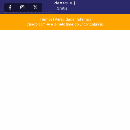
destaque
|
Grátis
Termos
|
Privacidade
|
Sitemap
Criado com ❤️ e ☕ pelo time do EncontraBrasil