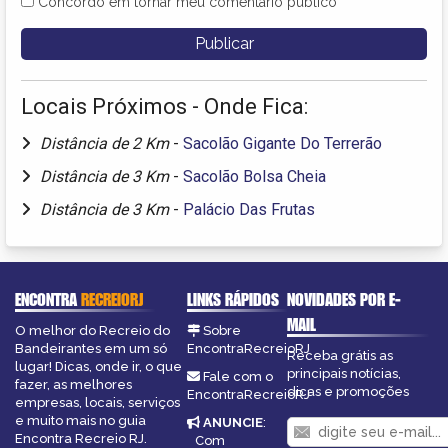
Concordo em tornar meu comentário público
Locais Próximos - Onde Fica:
Distância de 2 Km
-
Sacolão Gigante Do Terrerão
Distância de 3 Km
-
Sacolão Bolsa Cheia
Distância de 3 Km
-
Palácio Das Frutas
ENCONTRA
RECREIORJ
LINKS RÁPIDOS
NOVIDADES POR E-
MAIL
O melhor do Recreio do
Sobre
Bandeirantes em um só
EncontraRecreioRJ
Receba grátis as
lugar! Dicas, onde ir, o que
principais notícias,
Fale com o
fazer, as melhores
dicas e promoções
EncontraRecreioRJ
empresas, locais, serviços
e muito mais no guia
ANUNCIE
:
Encontra Recreio RJ.
Com