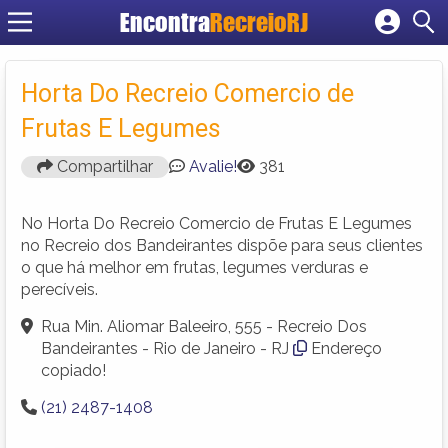
Encontra
RecreioRJ
Cadastrar empresa
Fazer login
Horta Do Recreio Comercio de
Criar conta
Frutas E Legumes
Compartilhar
Avalie!
381
No Horta Do Recreio Comercio de Frutas E Legumes
no Recreio dos Bandeirantes dispõe para seus clientes
o que há melhor em frutas, legumes verduras e
perecíveis.
Rua Min. Aliomar Baleeiro, 555 - Recreio Dos
Bandeirantes - Rio de Janeiro - RJ
Endereço
copiado!
(21) 2487-1408