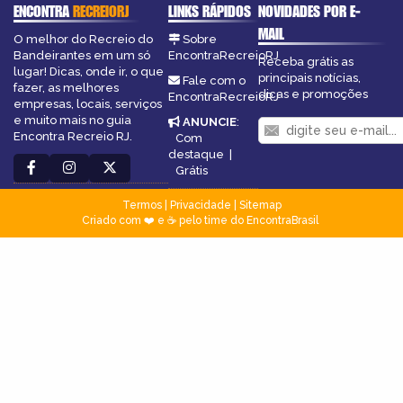
ENCONTRA
RECREIORJ
LINKS RÁPIDOS
NOVIDADES POR E-
MAIL
O melhor do Recreio do
Sobre
Bandeirantes em um só
EncontraRecreioRJ
Receba grátis as
lugar! Dicas, onde ir, o que
principais notícias,
Fale com o
fazer, as melhores
dicas e promoções
EncontraRecreioRJ
empresas, locais, serviços
e muito mais no guia
ANUNCIE
:
Encontra Recreio RJ.
Com
destaque
|
Grátis
Termos
|
Privacidade
|
Sitemap
Criado com ❤️ e ☕ pelo time do EncontraBrasil