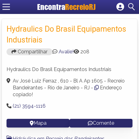
Encontra
RecreioRJ
Cadastrar empresa
Fazer login
Hydraulics Do Brasil Equipamentos
Criar conta
Industriais
Compartilhar
Avalie!
208
Hydraulics Do Brasil Equipamentos Industriais
Av José Luiz Ferraz , 610 - Bl A Ap 1605 - Recreio
Bandeirantes - Rio de Janeiro - RJ -
Endereço
copiado!
(21) 3594-1116
Mapa
Comente
Hidráulica em Recreio dos Bandeirantes