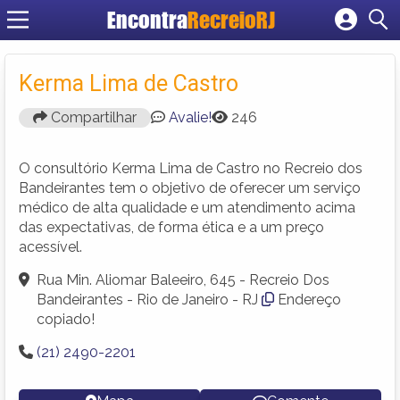
Encontra
RecreioRJ
Cadastrar empresa
Fazer login
Kerma Lima de Castro
Criar conta
Compartilhar
Avalie!
246
O consultório Kerma Lima de Castro no Recreio dos
Bandeirantes tem o objetivo de oferecer um serviço
médico de alta qualidade e um atendimento acima
das expectativas, de forma ética e a um preço
acessível.
Rua Min. Aliomar Baleeiro, 645 - Recreio Dos
Bandeirantes - Rio de Janeiro - RJ
Endereço
copiado!
(21) 2490-2201