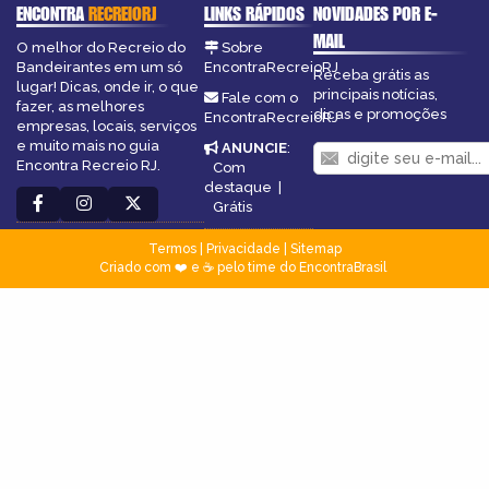
ENCONTRA
RECREIORJ
LINKS RÁPIDOS
NOVIDADES POR E-
MAIL
O melhor do Recreio do
Sobre
Bandeirantes em um só
EncontraRecreioRJ
Receba grátis as
lugar! Dicas, onde ir, o que
principais notícias,
Fale com o
fazer, as melhores
dicas e promoções
EncontraRecreioRJ
empresas, locais, serviços
e muito mais no guia
ANUNCIE
:
Encontra Recreio RJ.
Com
destaque
|
Grátis
Termos
|
Privacidade
|
Sitemap
Criado com ❤️ e ☕ pelo time do EncontraBrasil