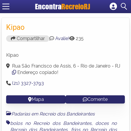
Encontra
RecreioRJ
Cadastrar empresa
Fazer login
Kipao
Criar conta
Compartilhar
Avalie!
235
Kipao
Rua São Francisco de Assis, 6 - Rio de Janeiro - RJ
Endereço copiado!
(21) 3327-3793
Mapa
Comente
Padarias em Recreio dos Bandeirantes
bolos no Recreio dos Bandeirantes
,
doces no
Recreio dos Bandeirantes
,
frios no Recreio dos