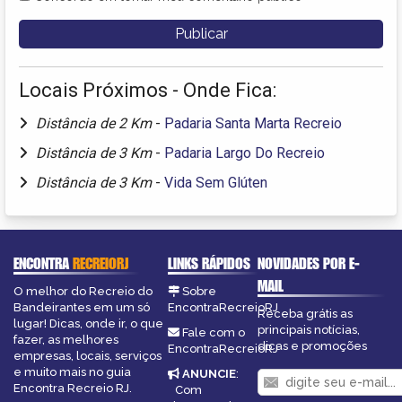
Locais Próximos - Onde Fica:
Distância de 2 Km
-
Padaria Santa Marta Recreio
Distância de 3 Km
-
Padaria Largo Do Recreio
Distância de 3 Km
-
Vida Sem Glúten
ENCONTRA
RECREIORJ
LINKS RÁPIDOS
NOVIDADES POR E-
MAIL
O melhor do Recreio do
Sobre
Bandeirantes em um só
EncontraRecreioRJ
Receba grátis as
lugar! Dicas, onde ir, o que
principais notícias,
Fale com o
fazer, as melhores
dicas e promoções
EncontraRecreioRJ
empresas, locais, serviços
e muito mais no guia
ANUNCIE
:
Encontra Recreio RJ.
Com