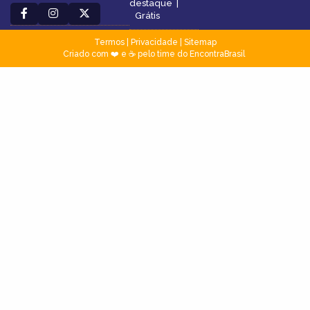
destaque
|
Grátis
Termos
|
Privacidade
|
Sitemap
Criado com ❤️ e ☕ pelo time do EncontraBrasil