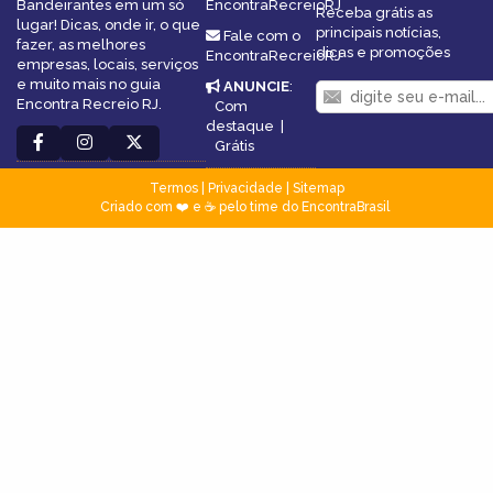
Bandeirantes em um só
EncontraRecreioRJ
Receba grátis as
lugar! Dicas, onde ir, o que
principais notícias,
Fale com o
fazer, as melhores
dicas e promoções
EncontraRecreioRJ
empresas, locais, serviços
e muito mais no guia
ANUNCIE
:
Encontra Recreio RJ.
Com
destaque
|
Grátis
Termos
|
Privacidade
|
Sitemap
Criado com ❤️ e ☕ pelo time do EncontraBrasil