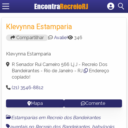
Encontra
RecreioRJ
Cadastrar empresa
Fazer login
Klevynna Estamparia
Criar conta
Compartilhar
Avalie!
346
Klevynna Estamparia
R Senador Rui Carneiro 566 Lj J - Recreio Dos
Bandeirantes - Rio de Janeiro - RJ
Endereço
copiado!
(21) 3546-8812
Mapa
Comente
Estamparias em Recreio dos Bandeirantes
aventais no Recreio dos Bandeirantes
,
babylooks