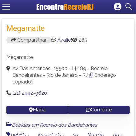
Encontra
RecreioRJ
Cadastrar empresa
Fazer login
Megamatte
Criar conta
Compartilhar
Avalie!
265
Megamatte
Av Das Américas , 15500 - Lj-189 - Recreio
Bandeirantes - Rio de Janeiro - RJ
Endereço
copiado!
(21) 2442-9620
Mapa
Comente
Bebidas em Recreio dos Bandeirantes
bebidas importadas no Recreio dos