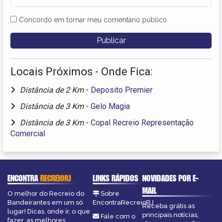
Concordo em tornar meu comentário público
Locais Próximos - Onde Fica:
Distância de 2 Km
-
Deposito Premier
Distância de 3 Km
-
Gelo Magia
Distância de 3 Km
-
Copal Recreio Representação
Comercial
ENCONTRA
RECREIORJ
LINKS RÁPIDOS
NOVIDADES POR E-
MAIL
O melhor do Recreio do
Sobre
Bandeirantes em um só
EncontraRecreioRJ
Receba grátis as
lugar! Dicas, onde ir, o que
principais notícias,
Fale com o
fazer, as melhores