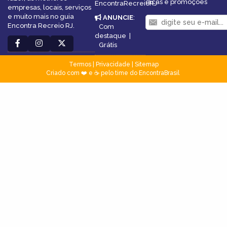
dicas e promoções
EncontraRecreioRJ
empresas, locais, serviços
e muito mais no guia
ANUNCIE
:
Encontra Recreio RJ.
Com
destaque
|
Grátis
Termos
|
Privacidade
|
Sitemap
Criado com ❤️ e ☕ pelo time do EncontraBrasil