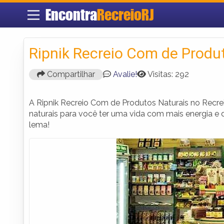
Encontra
RecreioRJ
Ripnik Recreio Com de Produ
Compartilhar
Avalie!
Visitas: 292
A Ripnik Recreio Com de Produtos Naturais no Recr
naturais para você ter uma vida com mais energia e
lema!