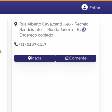
Entrar
Cadastrar empresa
Fazer login
Rua Alberto Cavalcanti, 540 - Recreio
Criar conta
Bandeirantes - Rio de Janeiro - RJ
Endereço copiado!
(21) 2487-1617
s
o
Mapa
Comente