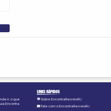
LINKS RÁPIDOS
nde ir, o que
Sobre EncontraRecreioRJ
guia Encontra
Fale com o EncontraRecreioRJ