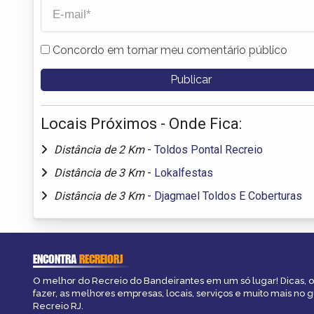
Concordo em tornar meu comentário público
Locais Próximos - Onde Fica:
Distância de 2 Km
-
Toldos Pontal Recreio
Distância de 3 Km
-
Lokalfestas
Distância de 3 Km
-
Djagmael Toldos E Coberturas
ENCONTRA
RECREIORJ
O melhor do Recreio do Bandeirantes em um só lugar! Dicas, o
fazer, as melhores empresas, locais, serviços e muito mais no 
Recreio RJ.