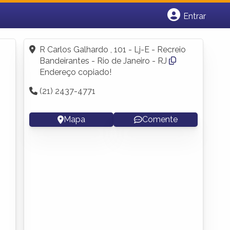
Entrar
Cadastrar empresa
Fazer login
R Carlos Galhardo , 101 - Lj-E - Recreio
Criar conta
Bandeirantes - Rio de Janeiro - RJ
Endereço copiado!
(21) 2437-4771
Mapa
Comente