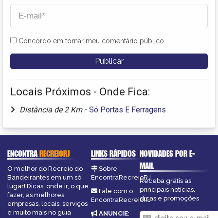
Concordo em tornar meu comentário público
Locais Próximos - Onde Fica:
Distância de 2 Km
-
Só Portas E Ferragens
ENCONTRA
RECREIORJ
LINKS RÁPIDOS
NOVIDADES POR E-
MAIL
O melhor do Recreio do
Sobre
Bandeirantes em um só
EncontraRecreioRJ
Receba grátis as
lugar! Dicas, onde ir, o que
principais notícias,
Fale com o
fazer, as melhores
dicas e promoções
EncontraRecreioRJ
empresas, locais, serviços
e muito mais no guia
ANUNCIE
: