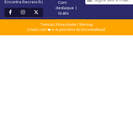
Encontra Recreio RJ.
Com
destaque
|
Grátis
Termos
|
Privacidade
|
Sitemap
Criado com ❤️ e ☕ pelo time do EncontraBrasil