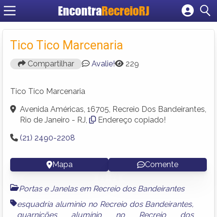
Encontra
RecreioRJ
Cadastrar empresa
Fazer login
Tico Tico Marcenaria
Criar conta
Compartilhar
Avalie!
229
Tico Tico Marcenaria
Avenida Américas, 16705, Recreio Dos Bandeirantes,
Rio de Janeiro - RJ,
Endereço copiado!
(21) 2490-2208
Mapa
Comente
Portas e Janelas em Recreio dos Bandeirantes
esquadria aluminio no Recreio dos Bandeirantes
,
guarnições alumínio no Recreio dos