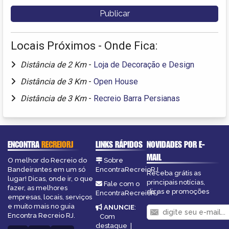
Locais Próximos - Onde Fica:
Distância de 2 Km
-
Loja de Decoração e Design
Distância de 3 Km
-
Open House
Distância de 3 Km
-
Recreio Barra Persianas
ENCONTRA
RECREIORJ
LINKS RÁPIDOS
NOVIDADES POR E-
MAIL
O melhor do Recreio do
Sobre
Bandeirantes em um só
EncontraRecreioRJ
Receba grátis as
lugar! Dicas, onde ir, o que
principais notícias,
Fale com o
fazer, as melhores
dicas e promoções
EncontraRecreioRJ
empresas, locais, serviços
e muito mais no guia
ANUNCIE
:
Encontra Recreio RJ.
Com
destaque
|