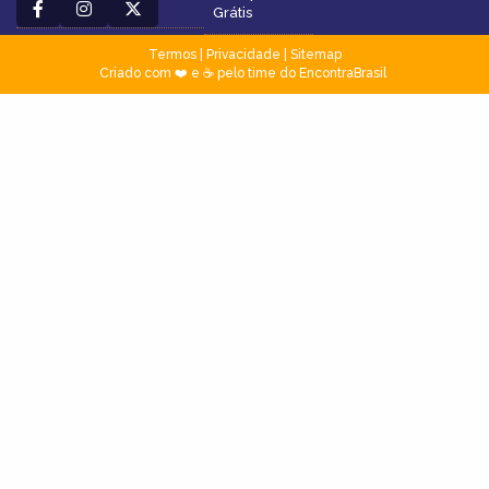
Grátis
Termos
|
Privacidade
|
Sitemap
Criado com ❤️ e ☕ pelo time do EncontraBrasil