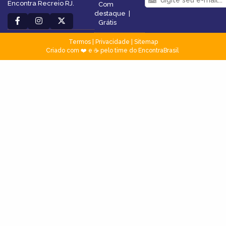
Encontra Recreio RJ.
Com
destaque
|
Grátis
Termos
|
Privacidade
|
Sitemap
Criado com ❤️ e ☕ pelo time do EncontraBrasil