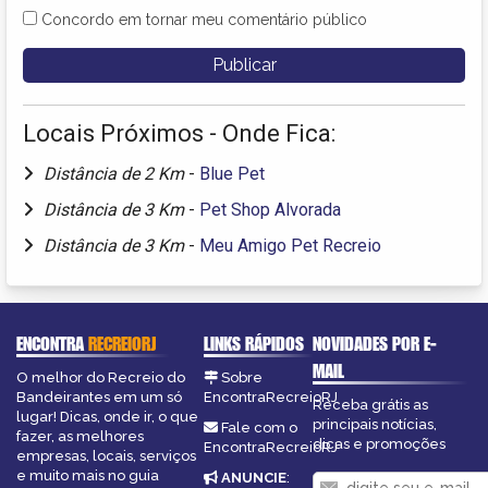
Concordo em tornar meu comentário público
Locais Próximos - Onde Fica:
Distância de 2 Km
-
Blue Pet
Distância de 3 Km
-
Pet Shop Alvorada
Distância de 3 Km
-
Meu Amigo Pet Recreio
ENCONTRA
RECREIORJ
LINKS RÁPIDOS
NOVIDADES POR E-
MAIL
O melhor do Recreio do
Sobre
Bandeirantes em um só
EncontraRecreioRJ
Receba grátis as
lugar! Dicas, onde ir, o que
principais notícias,
Fale com o
fazer, as melhores
dicas e promoções
EncontraRecreioRJ
empresas, locais, serviços
e muito mais no guia
ANUNCIE
: