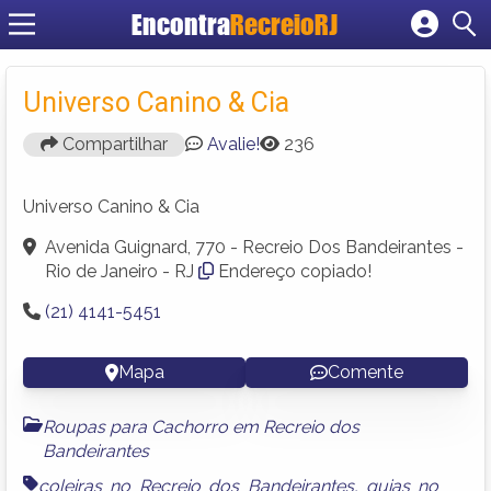
Encontra
RecreioRJ
Cadastrar empresa
Fazer login
Universo Canino & Cia
Criar conta
Compartilhar
Avalie!
236
Universo Canino & Cia
Avenida Guignard, 770 - Recreio Dos Bandeirantes -
Rio de Janeiro - RJ
Endereço copiado!
(21) 4141-5451
Mapa
Comente
Roupas para Cachorro em Recreio dos
Bandeirantes
coleiras no Recreio dos Bandeirantes
,
guias no