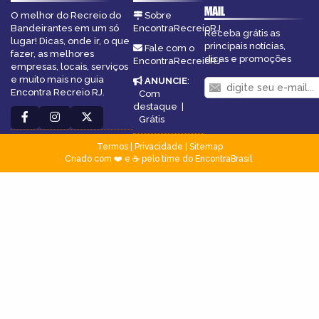
MAIL
O melhor do Recreio do
Sobre
Bandeirantes em um só
EncontraRecreioRJ
Receba grátis as
lugar! Dicas, onde ir, o que
principais notícias,
Fale com o
fazer, as melhores
dicas e promoções
EncontraRecreioRJ
empresas, locais, serviços
e muito mais no guia
ANUNCIE
:
Encontra Recreio RJ.
Com
destaque
|
Grátis
Termos
|
Privacidade
|
Sitemap
Criado com ❤️ e ☕ pelo time do EncontraBrasil