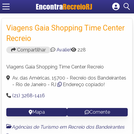
Encontra
RecreioRJ
Cadastrar empresa
Fazer login
Viagens Gaia Shopping Time Center
Criar conta
Recreio
Compartilhar
Avalie!
228
Viagens Gaia Shopping Time Center Recreio
Av. das Américas, 15700 - Recreio dos Bandeirantes
- Rio de Janeiro - RJ
Endereço copiado!
(21) 3268-1416
Mapa
Comente
Agências de Turismo em Recreio dos Bandeirantes