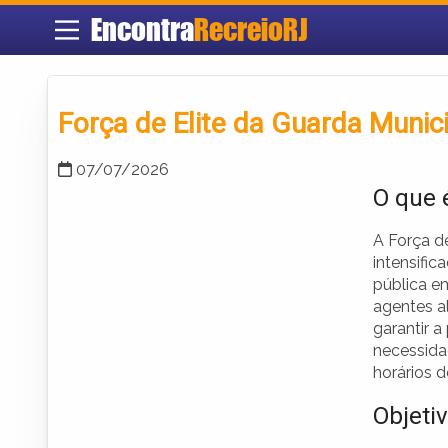
Encontra
RecreioRJ
Força de Elite da Guarda Munic
07/07/2026
O que 
A Força d
intensific
pública e
agentes a
garantir 
necessida
horários 
Objeti