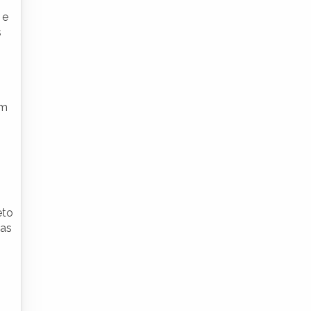
 e
s
am
eto
 as