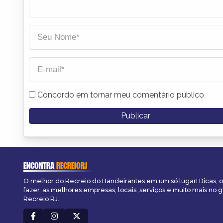
Concordo em tornar meu comentário público
ENCONTRA
RECREIORJ
O melhor do Recreio do Bandeirantes em um só lugar! Dicas, o
fazer, as melhores empresas, locais, serviços e muito mais no 
Recreio RJ.