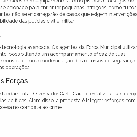
o, armados com equipamentos como pistolas Glock, gás de
i selecionado para enfrentar pequenas infrações, como furtos
gentes não se encarregarão de casos que exigem intervençõe
ade das polícias civil e militar.
a
e tecnologia avançada. Os agentes da Força Municipal utiliz
to, possibilitando um acompanhamento eficaz de suas
 demonstra como a modernização dos recursos de segurança
das operações.
s Forças
é fundamental. O vereador Carlo Caiado enfatizou que o proj
as políticas. Além disso, a proposta é integrar esforços com
s coesa no combate ao crime.