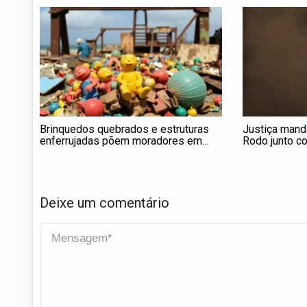
Brinquedos quebrados e estruturas
Justiça mand
enferrujadas põem moradores em
Rodo junto 
risco nas praças do Recreio dos
Bandeirantes
Deixe um comentário