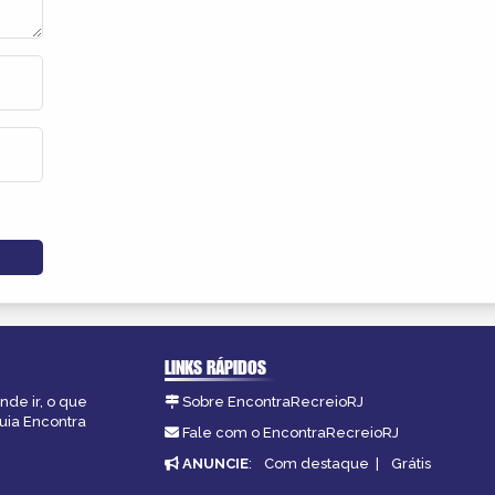
LINKS RÁPIDOS
nde ir, o que
Sobre EncontraRecreioRJ
guia Encontra
Fale com o EncontraRecreioRJ
ANUNCIE
:
Com destaque
|
Grátis