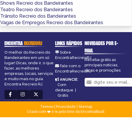
Shows Recreio dos Bandeirantes
Teatro Recreio dos Bandeirantes
Trânsito Recreio dos Bandeirantes
Vagas de Empregos Recreio dos Bandeirantes
ENCONTRA
RECREIORJ
LINKS RÁPIDOS
NOVIDADES POR E-
MAIL
O melhor do Recreio do
Sobre
Bandeirantes em um só
EncontraRecreioRJ
Receba grátis as
lugar! Dicas, onde ir, o que
principais notícias,
Fale com o
fazer, as melhores
dicas e promoções
EncontraRecreioRJ
empresas, locais, serviços
e muito mais no guia
ANUNCIE
:
Encontra Recreio RJ.
Com
destaque
|
Grátis
Termos
|
Privacidade
|
Sitemap
Criado com ❤️ e ☕ pelo time do EncontraBrasil