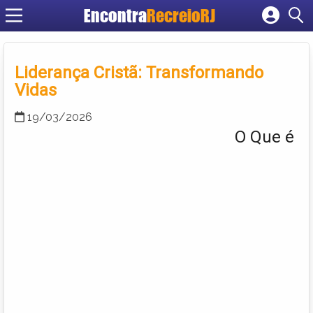
Encontra
RecreioRJ
Cadastrar empresa
Fazer login
Liderança Cristã: Transformando
Criar conta
Vidas
19/03/2026
O Que é