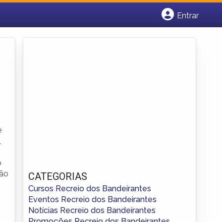
Entrar
Cadastrar empresa
Fazer login
Criar conta
e
,
o
ção
CATEGORIAS
Cursos Recreio dos Bandeirantes
Eventos Recreio dos Bandeirantes
Notícias Recreio dos Bandeirantes
Promoções Recreio dos Bandeirantes