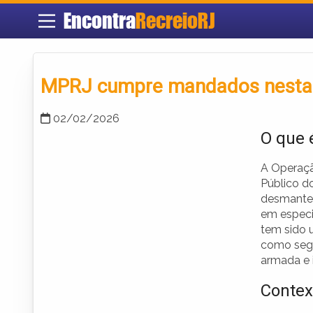
Encontra
RecreioRJ
MPRJ cumpre mandados nesta 
02/02/2026
O que 
A Operação
Público d
desmantel
em especi
tem sido 
como segu
armada e 
Contex