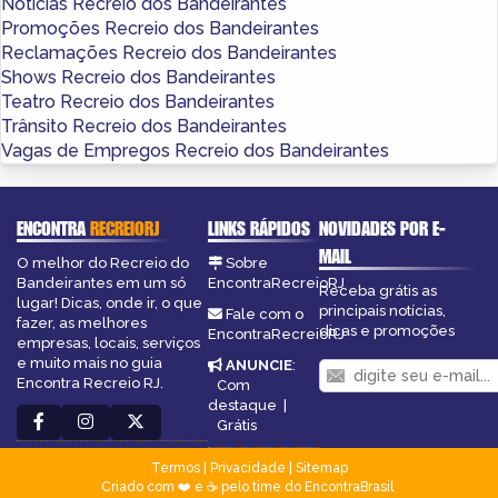
Notícias Recreio dos Bandeirantes
Promoções Recreio dos Bandeirantes
Reclamações Recreio dos Bandeirantes
Shows Recreio dos Bandeirantes
Teatro Recreio dos Bandeirantes
Trânsito Recreio dos Bandeirantes
Vagas de Empregos Recreio dos Bandeirantes
ENCONTRA
RECREIORJ
LINKS RÁPIDOS
NOVIDADES POR E-
MAIL
O melhor do Recreio do
Sobre
Bandeirantes em um só
EncontraRecreioRJ
Receba grátis as
lugar! Dicas, onde ir, o que
principais notícias,
Fale com o
fazer, as melhores
dicas e promoções
EncontraRecreioRJ
empresas, locais, serviços
e muito mais no guia
ANUNCIE
:
Encontra Recreio RJ.
Com
destaque
|
Grátis
Termos
|
Privacidade
|
Sitemap
Criado com ❤️ e ☕ pelo time do EncontraBrasil