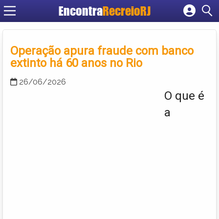
Encontra
RecreioRJ
Cadastrar empresa
Fazer login
Operação apura fraude com banco
Criar conta
extinto há 60 anos no Rio
26/06/2026
O que é
a