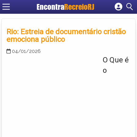
Encontra
RecreioRJ
Cadastrar empresa
Fazer login
Rio: Estreia de documentário cristão
Criar conta
emociona público
04/01/2026
O Que é
o