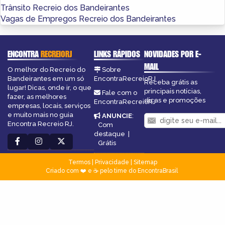
Trânsito Recreio dos Bandeirantes
Vagas de Empregos Recreio dos Bandeirantes
ENCONTRA
RECREIORJ
LINKS RÁPIDOS
NOVIDADES POR E-
MAIL
O melhor do Recreio do
Sobre
Bandeirantes em um só
EncontraRecreioRJ
Receba grátis as
lugar! Dicas, onde ir, o que
principais notícias,
Fale com o
fazer, as melhores
dicas e promoções
EncontraRecreioRJ
empresas, locais, serviços
e muito mais no guia
ANUNCIE
:
Encontra Recreio RJ.
Com
destaque
|
Grátis
Termos
|
Privacidade
|
Sitemap
Criado com ❤️ e ☕ pelo time do EncontraBrasil