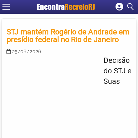
Encontra
RecreioRJ
Cadastrar empresa
Fazer login
STJ mantém Rogério de Andrade em
Criar conta
presídio federal no Rio de Janeiro
25/06/2026
Decisão
do STJ e
Suas