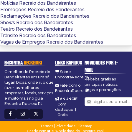
Notícias Recreio dos Bandeirantes
Promoções Recreio dos Bandeirantes
Reclamações Recreio dos Bandeirantes
Shows Recreio dos Bandeirantes
Teatro Recreio dos Bandeirantes
Trânsito Recreio dos Bandeirantes
Vagas de Empregos Recreio dos Bandeirantes
ENCONTRA
RECREIORJ
LINKS RÁPIDOS
NOVIDADES POR E-
MAIL
O melhor do Recreio do
Sobre
Bandeirantes em um só
EncontraRecreioRJ
Receba grátis as
lugar! Dicas, onde ir, o que
principais notícias,
Fale com o
fazer, as melhores
dicas e promoções
EncontraRecreioRJ
empresas, locais, serviços
e muito mais no guia
ANUNCIE
:
Encontra Recreio RJ.
Com
destaque
|
Grátis
Termos
|
Privacidade
|
Sitemap
Criado com ❤️ e ☕ pelo time do EncontraBrasil