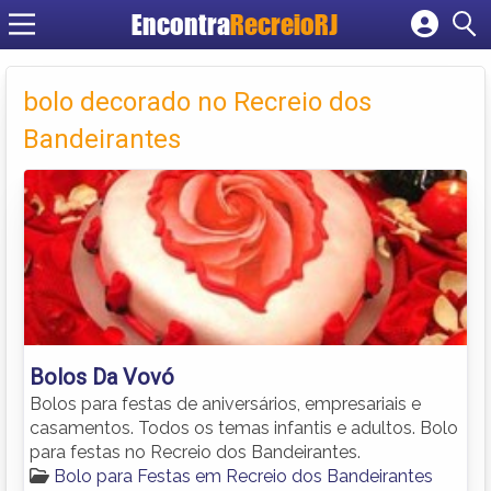
Encontra
RecreioRJ
Cadastrar empresa
Fazer login
bolo decorado no Recreio dos
Criar conta
Bandeirantes
Bolos Da Vovó
Bolos para festas de aniversários, empresariais e
casamentos. Todos os temas infantis e adultos. Bolo
para festas no Recreio dos Bandeirantes.
Bolo para Festas em Recreio dos Bandeirantes