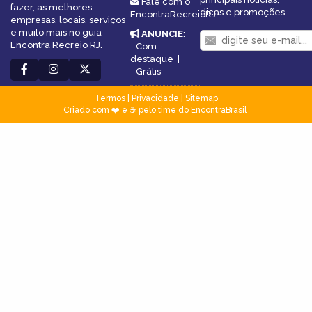
Fale com o
fazer, as melhores
dicas e promoções
EncontraRecreioRJ
empresas, locais, serviços
e muito mais no guia
ANUNCIE
:
Encontra Recreio RJ.
Com
destaque
|
Grátis
Termos
|
Privacidade
|
Sitemap
Criado com ❤️ e ☕ pelo time do EncontraBrasil