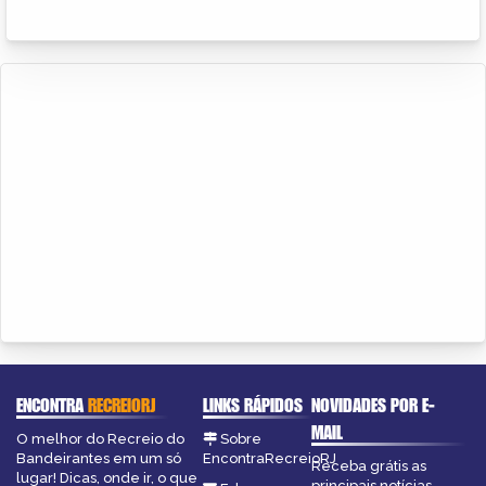
ENCONTRA
RECREIORJ
LINKS RÁPIDOS
NOVIDADES POR E-
MAIL
O melhor do Recreio do
Sobre
Bandeirantes em um só
EncontraRecreioRJ
Receba grátis as
lugar! Dicas, onde ir, o que
principais notícias,