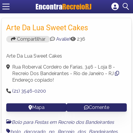
Encontra
RecreioRJ
Cadastrar empresa
Fazer login
Arte Da Lua Sweet Cakes
Criar conta
Compartilhar
Avalie!
236
Arte Da Lua Sweet Cakes
Rua Roberval Cordeiro de Farias, 346 - Loja B -
Recreio Dos Bandeirantes - Rio de Janeiro - RJ
Endereço copiado!
(21) 3546-0200
Mapa
Comente
Bolo para Festas em Recreio dos Bandeirantes
bolo decorado no Recreio dos Bandeirantes
,