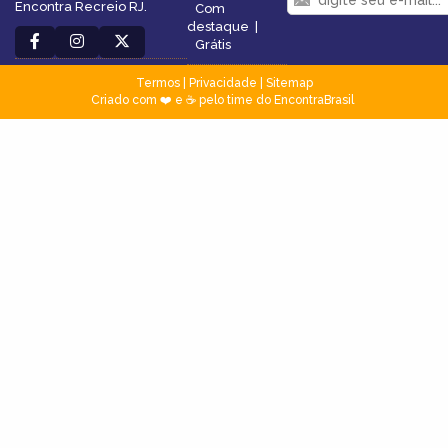
Encontra Recreio RJ.
Com
destaque
|
Grátis
Termos
|
Privacidade
|
Sitemap
Criado com ❤️ e ☕ pelo time do EncontraBrasil