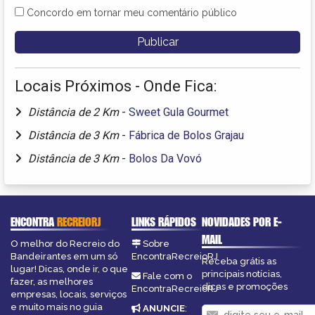
Concordo em tornar meu comentário público
Locais Próximos - Onde Fica:
Distância de 2 Km
-
Sweet Gula Gourmet
Distância de 3 Km
-
Fábrica de Bolos Grajau
Distância de 3 Km
-
Bolos Da Vovó
ENCONTRA
RECREIORJ
LINKS RÁPIDOS
NOVIDADES POR E-
MAIL
O melhor do Recreio do
Sobre
Bandeirantes em um só
EncontraRecreioRJ
Receba grátis as
lugar! Dicas, onde ir, o que
principais notícias,
Fale com o
fazer, as melhores
dicas e promoções
EncontraRecreioRJ
empresas, locais, serviços
e muito mais no guia
ANUNCIE
: