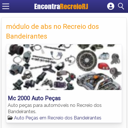
Encontra
RecreioRJ
Cadastrar empresa
Fazer login
módulo de abs no Recreio dos
Criar conta
Bandeirantes
Mc 2000 Auto Peças
Auto peças para automóveis no Recreio dos
Bandeirantes.
Auto Peças em Recreio dos Bandeirantes