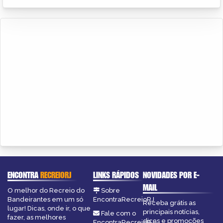
ENCONTRA
RECREIORJ
LINKS RÁPIDOS
NOVIDADES POR E-
MAIL
O melhor do Recreio do
Sobre
Bandeirantes em um só
EncontraRecreioRJ
Receba grátis as
lugar! Dicas, onde ir, o que
principais notícias,
Fale com o
fazer, as melhores
dicas e promoções
EncontraRecreioRJ