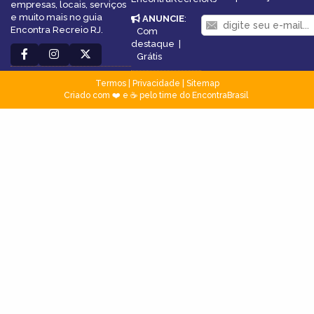
empresas, locais, serviços
e muito mais no guia
ANUNCIE
:
Encontra Recreio RJ.
Com
destaque
|
Grátis
Termos
|
Privacidade
|
Sitemap
Criado com ❤️ e ☕ pelo time do EncontraBrasil