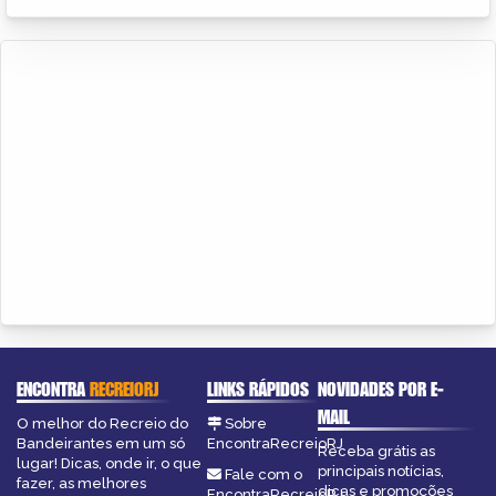
ENCONTRA
RECREIORJ
LINKS RÁPIDOS
NOVIDADES POR E-
MAIL
O melhor do Recreio do
Sobre
Bandeirantes em um só
EncontraRecreioRJ
Receba grátis as
lugar! Dicas, onde ir, o que
principais notícias,
Fale com o
fazer, as melhores
dicas e promoções
EncontraRecreioRJ