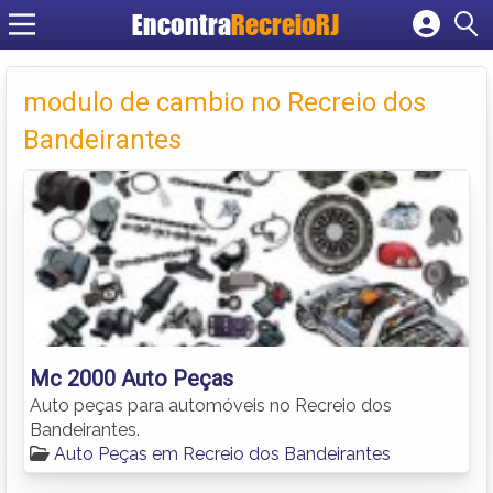
Encontra
RecreioRJ
Cadastrar empresa
Fazer login
modulo de cambio no Recreio dos
Criar conta
Bandeirantes
Mc 2000 Auto Peças
Auto peças para automóveis no Recreio dos
Bandeirantes.
Auto Peças em Recreio dos Bandeirantes