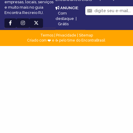
empresas, locais, serviços
e muito mais no guia
ANUNCIE
:
Encontra Recreio RJ.
Com
destaque
|
Grátis
Termos
|
Privacidade
|
Sitemap
Criado com ❤️ e ☕ pelo time do EncontraBrasil