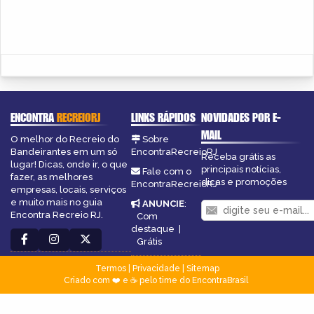
ENCONTRA
RECREIORJ
LINKS RÁPIDOS
NOVIDADES POR E-
MAIL
O melhor do Recreio do
Sobre
Bandeirantes em um só
EncontraRecreioRJ
Receba grátis as
lugar! Dicas, onde ir, o que
principais notícias,
Fale com o
fazer, as melhores
dicas e promoções
EncontraRecreioRJ
empresas, locais, serviços
e muito mais no guia
ANUNCIE
:
Encontra Recreio RJ.
Com
destaque
|
Grátis
Termos
|
Privacidade
|
Sitemap
Criado com ❤️ e ☕ pelo time do EncontraBrasil