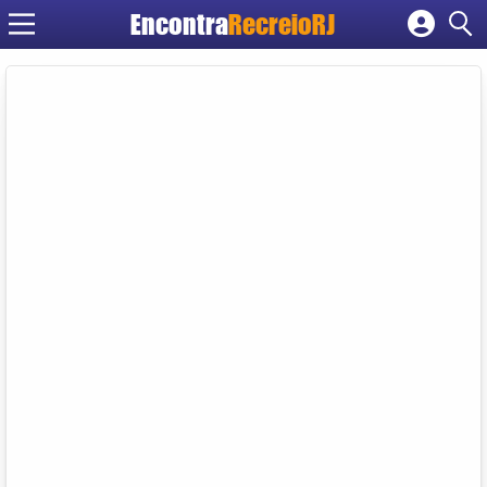
Encontra
RecreioRJ
Cadastrar empresa
Fazer login
Criar conta