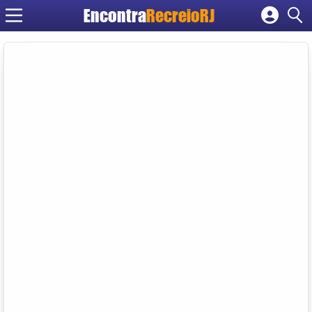
Encontra
RecreioRJ
Cadastrar empresa
Fazer login
Criar conta