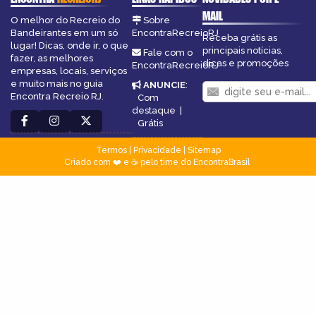
MAIL
O melhor do Recreio do
Sobre
Bandeirantes em um só
EncontraRecreioRJ
Receba grátis as
lugar! Dicas, onde ir, o que
principais notícias,
Fale com o
fazer, as melhores
dicas e promoções
EncontraRecreioRJ
empresas, locais, serviços
e muito mais no guia
ANUNCIE
:
Encontra Recreio RJ.
Com
destaque
|
Grátis
Termos
|
Privacidade
|
Sitemap
Criado com ❤️ e ☕ pelo time do EncontraBrasil