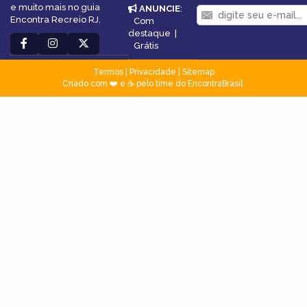
e muito mais no guia
ANUNCIE
:
Encontra Recreio RJ.
Com
destaque
|
Grátis
Termos
|
Privacidade
|
Sitemap
Criado com ❤️ e ☕ pelo time do EncontraBrasil