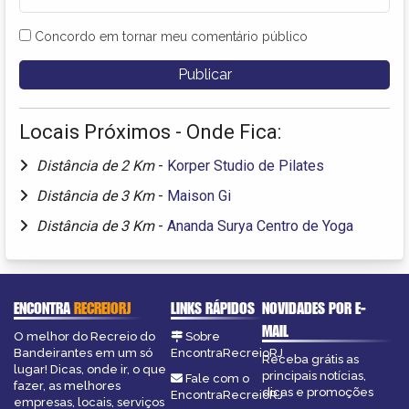
Concordo em tornar meu comentário público
Locais Próximos - Onde Fica:
Distância de 2 Km
-
Korper Studio de Pilates
Distância de 3 Km
-
Maison Gi
Distância de 3 Km
-
Ananda Surya Centro de Yoga
ENCONTRA
RECREIORJ
LINKS RÁPIDOS
NOVIDADES POR E-
MAIL
O melhor do Recreio do
Sobre
Bandeirantes em um só
EncontraRecreioRJ
Receba grátis as
lugar! Dicas, onde ir, o que
principais notícias,
Fale com o
fazer, as melhores
dicas e promoções
EncontraRecreioRJ
empresas, locais, serviços