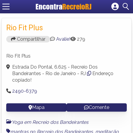
Encontra
RecreioRJ
Cadastrar empresa
Fazer login
Rio Fit Plus
Criar conta
Compartilhar
Avalie!
279
Rio Fit Plus
Estrada Do Pontal, 6.625 - Recreio Dos
Bandeirantes - Rio de Janeiro - RJ
Endereço
copiado!
2490-6379
Mapa
Comente
Yoga em Recreio dos Bandeirantes
mantras no Recreio dos Bandeirantes
,
meditação