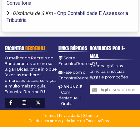
Consultoria
Distância de 3 Km
-
Crrp Contabilidade E Assessoria
Tributária
ENCONTRA
RECREIORJ
LINKS RÁPIDOS
NOVIDADES POR E-
MAIL
O melhor do Recreio do
Sobre
Bandeirantes em um só
EncontraRecreioRJ
Receba grátis as
lugar! Dicas, onde ir, o que
principais notícias,
Fale com o
fazer, as melhores
dicas e promoções
EncontraRecreioRJ
empresas, locais, serviços
e muito mais no guia
ANUNCIE
:
Encontra Recreio RJ.
Com
destaque
|
Grátis
Termos
|
Privacidade
|
Sitemap
Criado com ❤️ e ☕ pelo time do EncontraBrasil