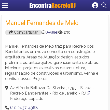
Encontra
RecreioRJ
Cadastrar empresa
Fazer login
Manuel Fernandes de Melo
Criar conta
Compartilhar
Avalie!
230
Manuel Fernandes de Melo traz para Recreio dos
Bandeirantes um novo conceito em construção e
arquitetura. Áreas de Atuação: design, estudos
preliminares, anteprojetos, gerenciamento de obras,
interiores, projetos executivos de arquitetura,
regularização de construções e urbanismo. Venha e
confira nossos Projetos!
Av Alfredo Baltazar Da Silveira , 1795 - S-202 -
Recreio Bandeirantes - Rio de Janeiro - RJ
Endereço copiado!
(21) 2437-4368