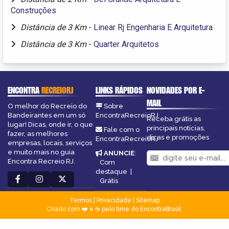
Construções
Distância de 3 Km
-
Linear Rj Engenharia E Arquitetura
Distância de 3 Km
-
Quarter Arquitetos
ENCONTRA
RECREIORJ
LINKS RÁPIDOS
NOVIDADES POR E-
MAIL
O melhor do Recreio do
Sobre
Bandeirantes em um só
EncontraRecreioRJ
Receba grátis as
lugar! Dicas, onde ir, o que
principais notícias,
Fale com o
fazer, as melhores
dicas e promoções
EncontraRecreioRJ
empresas, locais, serviços
e muito mais no guia
ANUNCIE
:
Encontra Recreio RJ.
Com
destaque
|
Grátis
Termos
|
Privacidade
|
Sitemap
Criado com ❤️ e ☕ pelo time do EncontraBrasil