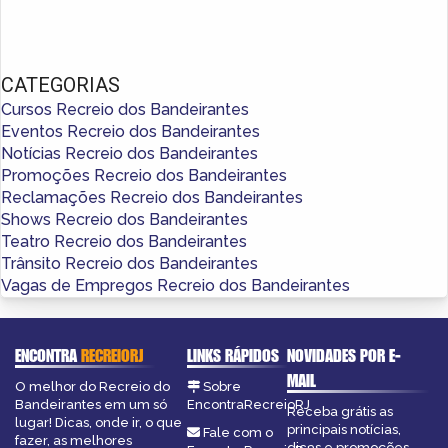
CATEGORIAS
Cursos Recreio dos Bandeirantes
Eventos Recreio dos Bandeirantes
Notícias Recreio dos Bandeirantes
Promoções Recreio dos Bandeirantes
Reclamações Recreio dos Bandeirantes
Shows Recreio dos Bandeirantes
Teatro Recreio dos Bandeirantes
Trânsito Recreio dos Bandeirantes
Vagas de Empregos Recreio dos Bandeirantes
ENCONTRA
RECREIORJ
LINKS RÁPIDOS
NOVIDADES POR E-
MAIL
O melhor do Recreio do
Sobre
Bandeirantes em um só
EncontraRecreioRJ
Receba grátis as
lugar! Dicas, onde ir, o que
principais notícias,
Fale com o
fazer, as melhores
dicas e promoções