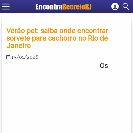
Encontra
RecreioRJ
Cadastrar empresa
Fazer login
Verão pet: saiba onde encontrar
Criar conta
sorvete para cachorro no Rio de
Janeiro
15/01/2026
Os