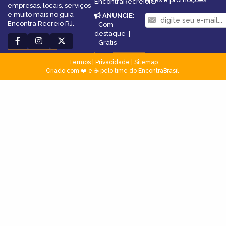
EncontraRecreioRJ
empresas, locais, serviços
e muito mais no guia
ANUNCIE
:
Encontra Recreio RJ.
Com
destaque
|
Grátis
Termos
|
Privacidade
|
Sitemap
Criado com ❤️ e ☕ pelo time do EncontraBrasil